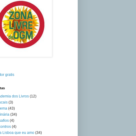
or gratis
tas
demia dos Livros
(12)
cais
(3)
nema
(43)
inária
(34)
afios
(4)
ontros
(4)
a Lisboa que eu amo
(34)