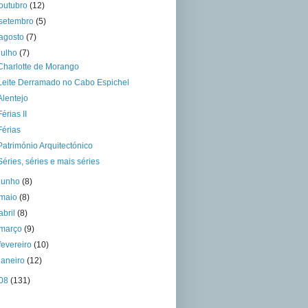
outubro
(12)
setembro
(5)
agosto
(7)
julho
(7)
Charlotte de Morango
Leite Derramado no Cabo Espichel
Alentejo
Férias II
Férias
Património Arquitectónico
Séries, séries e mais séries
junho
(8)
maio
(8)
abril
(8)
março
(9)
fevereiro
(10)
janeiro
(12)
08
(131)