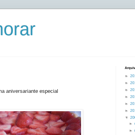
horar
Arqui
►
20
►
20
►
20
a aniversariante especial
►
20
►
20
►
20
▼
20
►
►