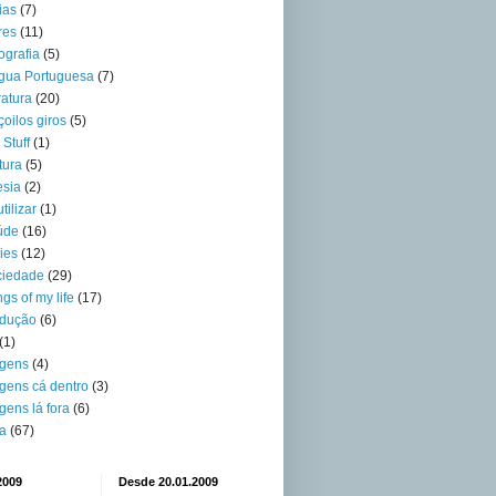
ias
(7)
res
(11)
ografia
(5)
gua Portuguesa
(7)
eratura
(20)
oilos giros
(5)
 Stuff
(1)
tura
(5)
sia
(2)
tilizar
(1)
úde
(16)
ies
(12)
ciedade
(29)
gs of my life
(17)
adução
(6)
(1)
agens
(4)
gens cá dentro
(3)
gens lá fora
(6)
a
(67)
2009
Desde 20.01.2009