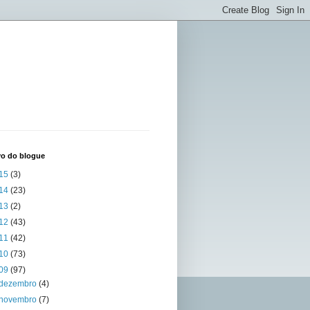
vo do blogue
15
(3)
14
(23)
13
(2)
12
(43)
11
(42)
10
(73)
09
(97)
dezembro
(4)
novembro
(7)