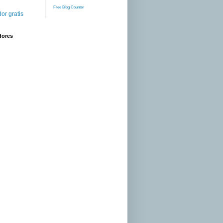
Free Blog Counter
or gratis
dores