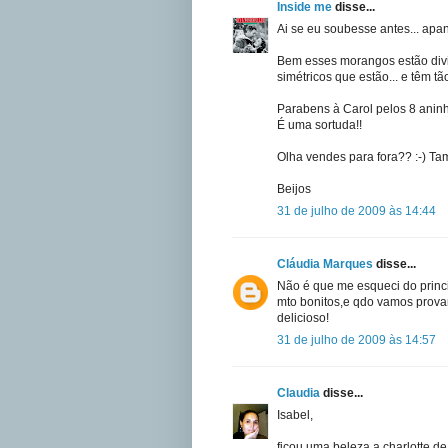
Inside me
disse...
Ai se eu soubesse antes... apan
Bem esses morangos estão divin
simétricos que estão... e têm tão
Parabens à Carol pelos 8 aninho
É uma sortuda!!
Olha vendes para fora?? :-) T
Beijos
31 de julho de 2009 às 14:44
Cláudia Marques
disse...
Não é que me esqueci do princi
mto bonitos,e qdo vamos provar.
delicioso!
31 de julho de 2009 às 14:57
Claudia
disse...
Isabel,
ficou uma beleza a charlotte d