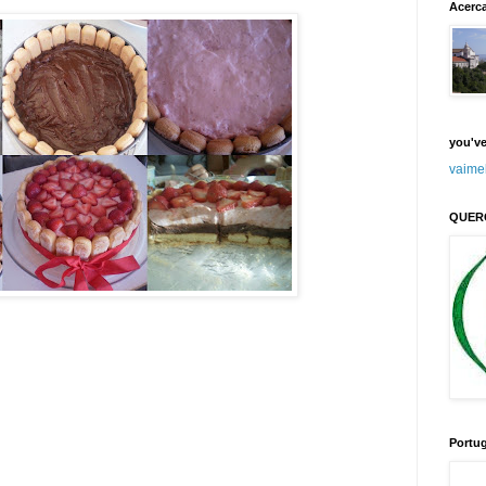
Acerc
you've
vaime
QUER
Portug