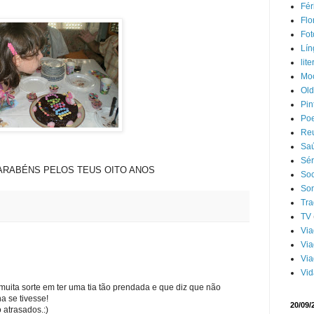
Fér
Flo
Fot
Lín
lit
Moç
Old
Pin
Poe
Reu
Sa
Sér
ARABÉNS PELOS TEUS OITO ANOS
So
Son
Tr
TV
Vi
Via
Via
Vid
muita sorte em ter uma tia tão prendada e que diz que não
a se tivesse!
20/09/
 atrasados.:)