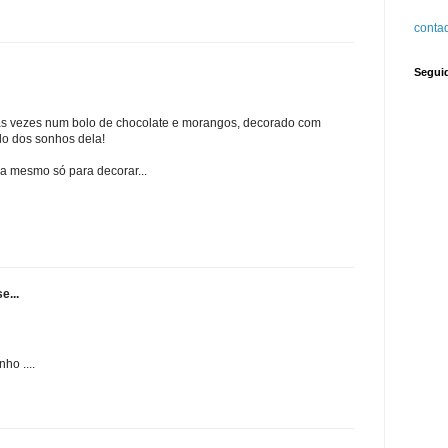
contad
Segui
itas vezes num bolo de chocolate e morangos, decorado com
lo dos sonhos dela!
era mesmo só para decorar...
e...
ho ....