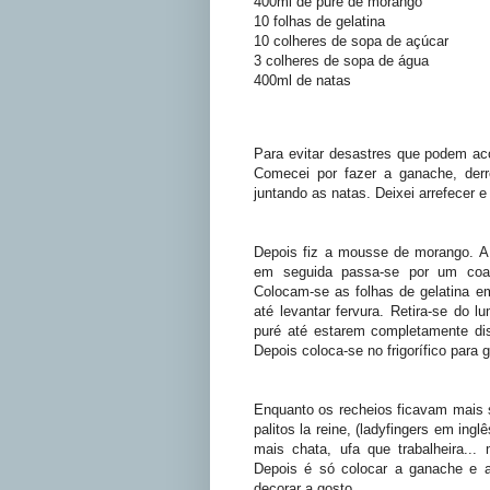
400ml de puré de morango
10 folhas de gelatina
10 colheres de sopa de açúcar
3 colheres de sopa de água
400ml de natas
Para evitar desastres que podem aco
Comecei por fazer a ganache, der
juntando as natas. Deixei arrefecer e 
Depois fiz a mousse de morango. A 
em seguida passa-se por um coad
Colocam-se as folhas de gelatina e
até levantar fervura. Retira-se do 
puré até estarem completamente dis
Depois coloca-se no frigorífico para 
Enquanto os recheios ficavam mais s
palitos la reine, (ladyfingers em ing
mais chata, ufa que trabalheira...
Depois é só colocar a ganache e a
decorar a gosto.