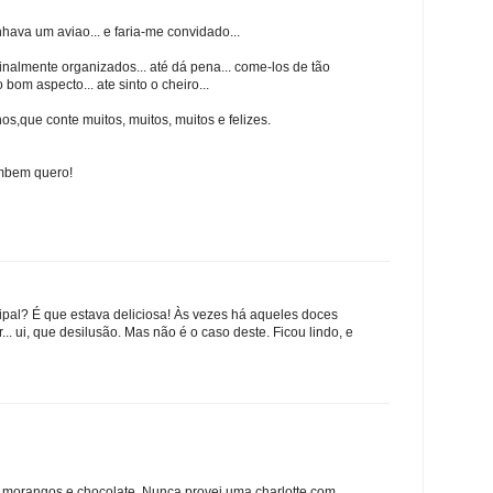
hava um aviao... e faria-me convidado...
almente organizados... até dá pena... come-los de tão
 bom aspecto... ate sinto o cheiro...
s,que conte muitos, muitos, muitos e felizes.
ambem quero!
pal? É que estava deliciosa! Às vezes há aqueles doces
.. ui, que desilusão. Mas não é o caso deste. Ficou lindo, e
e morangos e chocolate. Nunca provei uma charlotte com