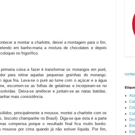
ntecer a montar a charlotte, deixei a montagem para o fim.
retendo em banho-maria a mistura de chocolates e depois
coloquei no frigorífico.
primeira coisa a fazer é transformar os morangos em puré,
contad
or para retirar aquelas pequenas graínhas do morango.
m água fria. Leva-se o puré ao lume com o açúcar e a água
lume, escorrem-se as folhas de gelatinas e incorporam-se no
Etique
solvidas. Deixa-se arrefecer e juntam-se as natas batidas.
Aca
ganhar mais consistência.
Cas
Ci
ólidos, principalmente a mousse, montei a charlotte com os
Cul
lês, biscoito champanhe no Brasil). Diga-se que esta é a parte
Des
 mas compensa porque o resultado final fica muito bonito.
Enc
 mousse por cima quando já não estiver líquida. Por fim,
Est